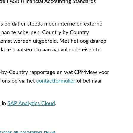
de FASB (Financial Accounting Standards
us op dat er steeds meer interne en externe
n aan te scherpen. Country by Country
toekomst worden uitgebreid. Met het oog daarop
da te plaatsen om aan aanvullende eisen te
-by-Country rapportage en wat CPMview voor
 ons op via het
contactformulier
of bel naar
p
in
SAP Analytics Cloud
.
67/EPRS_BRI(2017)595867_EN.pdf