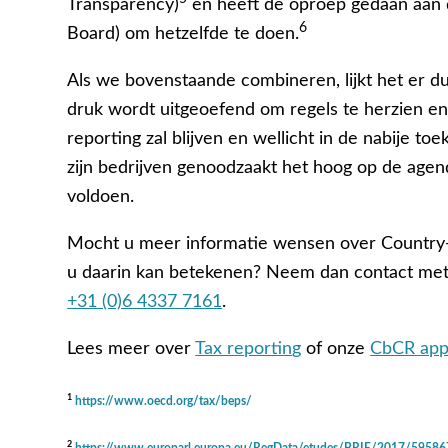
Transparency)
en heeft de oproep gedaan aan 
6
Board) om hetzelfde te doen.
Als we bovenstaande combineren, lijkt het er d
druk wordt uitgeoefend om regels te herzien e
reporting zal blijven en wellicht in de nabije 
zijn bedrijven genoodzaakt het hoog op de agen
voldoen.
Mocht u meer informatie wensen over Country
u daarin kan betekenen? Neem dan contact met
+31 (0)6 4337 7161
.
Lees meer over
Tax reportin
g
of onze
CbCR ap
1
https://www.oecd.org/tax/beps/
2
https://www.europarl.europa.eu/RegData/etudes/BRIE/2017/5958