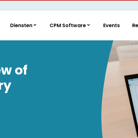
Diensten
CPM Software
Events
R
w of
ry