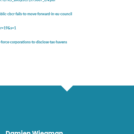
ic-cbcr-fails-to-move-forward-in-eu-council
t?r=19&s=1
orce-corporations-to-disclose-tax-havens
Damien Wiegman