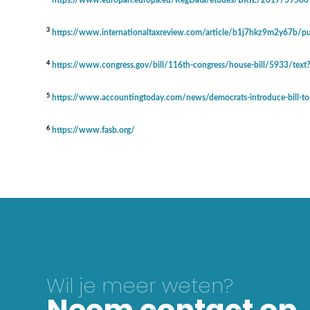
3
https://www.internationaltaxreview.com/article/b1j7hkz9m2y67b/publ
4
https://www.congress.gov/bill/116th-congress/house-bill/5933/tex
5
https://www.accountingtoday.com/news/democrats-introduce-bill-to-f
6
https://www.fasb.org/
Wil je meer weten?
Neem contact op