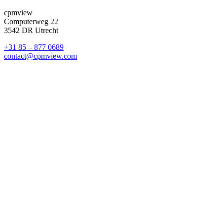
cpmview
Computerweg 22
3542 DR Utrecht
+31 85 – 877 0689
contact@cpmview.com