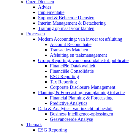
Onze Diensten
Advies
Implementatie
Support & Beheerde Diensten
Interim Management & Detachering
Training op maat voor klanten
Processen
Modern Accounting: van invoer tot afsluiting
Account Reconciliatie
Transacties Matchen
Afsluiting en taakmanagement
Group Reporting: van consolidatie-tot-publicatie
Financiële Datakwaliteit
Financiële Consolidatie
ESG Reporting
Tax Reporting
Corporate Disclosure Management
Planning & Forecasting: van planning tot actie
Financial Planning & Forecasting
Predictive Analytics
Data & Analytics: van inzicht tot besluit
Business Intelligence-oplossingen
Geavanceerde Analyse
Thema’s
ESG Reporting