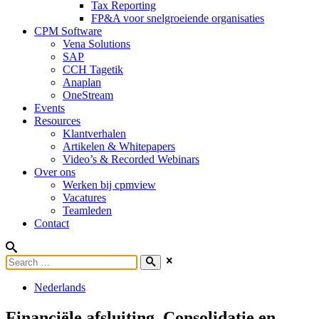
Tax Reporting
FP&A voor snelgroeiende organisaties
CPM Software
Vena Solutions
SAP
CCH Tagetik
Anaplan
OneStream
Events
Resources
Klantverhalen
Artikelen & Whitepapers
Video’s & Recorded Webinars
Over ons
Werken bij cpmview
Vacatures
Teamleden
Contact
Nederlands
Financiële afsluiting, Consolidatie en