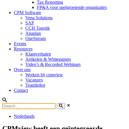
Tax Reporting
FP&A voor snelgroeiende organisaties
CPM Software
Vena Solutions
SAP
CCH Tagetik
Anaplan
OneStream
Events
Resources
Klantverhalen
Artikelen & Whitepapers
Video’s & Recorded Webinars
Over ons
Werken bij cpmview
Vacatures
Teamleden
Contact
Nederlands
CPMview heeft een geïntegreerde