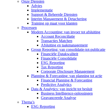
Onze Diensten
Advies
Implementatie
Support & Beheerde Diensten
Interim Management & Detachering
Training op maat voor klanten
Processen
Modern Accounting: van invoer tot afsluiting
Account Reconciliatie
Transacties Matchen
Afsluiting en taakmanagement
Group Reporting: van consolidatie-tot-publicatie
Financiële Datakwaliteit
Financiële Consolidatie
ESG Reporting
Tax Reporting
Corporate Disclosure Management
Planning & Forecasting: van planning tot actie
Financial Planning & Forecasting
Predictive Analytics
Data & Analytics: van inzicht tot besluit
Business Intelligence-oplossingen
Geavanceerde Analyse
Thema’s
ESG Reporting