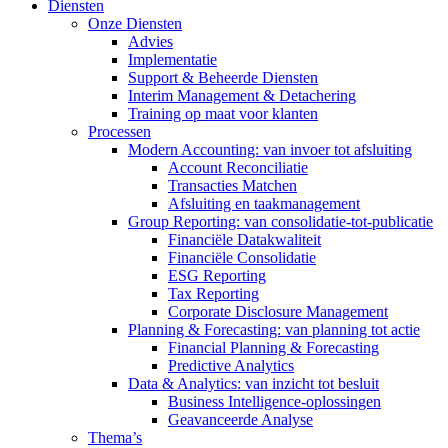
Diensten
Onze Diensten
Advies
Implementatie
Support & Beheerde Diensten
Interim Management & Detachering
Training op maat voor klanten
Processen
Modern Accounting: van invoer tot afsluiting
Account Reconciliatie
Transacties Matchen
Afsluiting en taakmanagement
Group Reporting: van consolidatie-tot-publicatie
Financiële Datakwaliteit
Financiële Consolidatie
ESG Reporting
Tax Reporting
Corporate Disclosure Management
Planning & Forecasting: van planning tot actie
Financial Planning & Forecasting
Predictive Analytics
Data & Analytics: van inzicht tot besluit
Business Intelligence-oplossingen
Geavanceerde Analyse
Thema’s