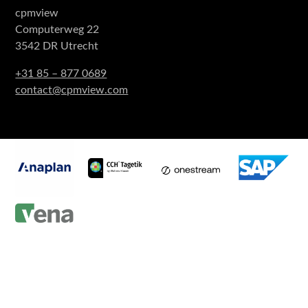
cpmview
Computerweg 22
3542 DR Utrecht
+31 85 – 877 0689
contact@cpmview.com