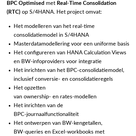
BPC Optimised
met
Real
‑
Time Consolidation
(RTC)
op S/4HANA. Het project omvat:
Het modelleren van het real
‑
time
consolidatiemodel in S/4HANA
Masterdatamodellering voor een uniforme basis
Het configureren van HANA Calculation Views
en BW
‑
info
providers voor integratie
Het inrichten van het BPC
‑
consolidatiemodel,
inclusief conversie
‑
en consolidatieregels
Het opzetten
van ownership
‑
en rates
‑
modellen
Het inrichten van de
BPC
‑
journaalfunctionaliteit
Het ontwerpen van BW
‑
kengetallen,
BW
‑
queries en Excel
‑
workbooks met