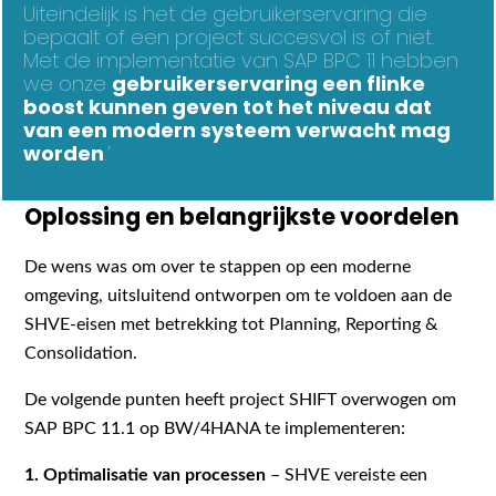
Uiteindelijk is het de gebruikerservaring die
bepaalt of een project succesvol is of niet.
Met de implementatie van SAP BPC 11 hebben
we onze
gebruikerservaring een flinke
boost kunnen geven tot het niveau dat
van een modern systeem verwacht mag
worden
.’
Oplossing en belangrijkste voordelen
De wens was om over te stappen op een moderne
omgeving, uitsluitend ontworpen om te voldoen aan de
SHVE-eisen met betrekking tot Planning, Reporting &
Consolidation.
De volgende punten heeft project SHIFT overwogen om
SAP BPC 11.1 op BW/4HANA te implementeren:
1. Optimalisatie van processen
– SHVE vereiste een